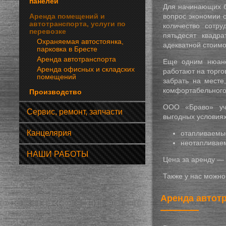
панелей
Для начинающих б
Аренда помещений и
вопрос экономии 
автотранспорта, услуги по
количество сотр
перевозке
пятьдесят квадр
Охраняемая автостоянка,
адекватной стоимо
парковка в Бресте
Аренда автотранспорта
Еще одним нюанс
Аренда офисных и складских
работают на торго
помещений
забрать на месте
комфортабельного
Производство
ООО «Браво» учи
Сервис, ремонт, запчасти
выгодных условия
Канцелярия
отапливаемые
неотапливае
НАШИ РАБОТЫ
Цена за аренду — 
Также у нас можно
Аренда автотр