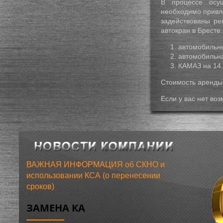
В процессе осущ
необходимо привле
задействованы ре
автокран в Бресте
автомобильны
автомобильна
КАМАЗ на 14.
Стоимость аренды 
Если у вас нет во
ВАЖНАЯ ИНФОРМАЦИЯ об СКНО и
использовании КСА (о перенесении
сроков)
ЗАМЕНА КА