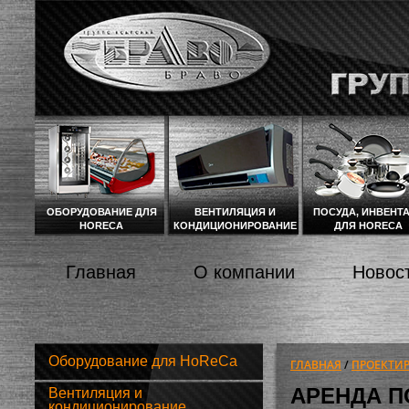
Перейти к основному содержанию
ОБОРУДОВАНИЕ ДЛЯ
ВЕНТИЛЯЦИЯ И
ПОСУДА, ИНВЕНТ
HORECA
КОНДИЦИОНИРОВАНИЕ
ДЛЯ HORECA
ГЛАВНОЕ МЕНЮ
Главная
О компании
Новос
Оборудование для HoReCa
ГЛАВНАЯ
/
ПРОЕКТИР
ВЫ ЗДЕСЬ
АРЕНДА П
Вентиляция и
кондиционирование