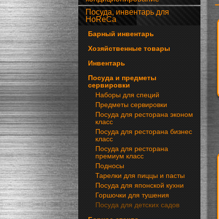
Посуда, инвентарь для
HoReCa
Барный инвентарь
Хозяйственные товары
Инвентарь
Посуда и предметы
сервировки
Наборы для специй
Предметы сервировки
Посуда для ресторана эконом
класс
Посуда для ресторана бизнес
класс
Посуда для ресторана
премиум класс
Подносы
Тарелки для пиццы и пасты
Посуда для японской кухни
Горшочки для тушения
Посуда для детских садов