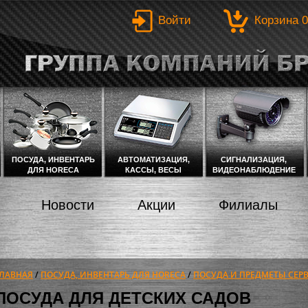
Войти
Корзина
0
ПОСУДА, ИНВЕНТАРЬ
АВТОМАТИЗАЦИЯ,
СИГНАЛИЗАЦИЯ,
ДЛЯ HORECA
КАССЫ, ВЕСЫ
ВИДЕОНАБЛЮДЕНИЕ
Новости
Акции
Филиалы
ЛАВНАЯ
/
ПОСУДА, ИНВЕНТАРЬ ДЛЯ HORECA
/
ПОСУДА И ПРЕДМЕТЫ СЕР
ВЫ ЗДЕСЬ
ПОСУДА ДЛЯ ДЕТСКИХ САДОВ