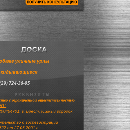
одаже уличные урны
окидывающиеся
(29) 724-36-95
Р Е К В И З И Т Ы
тво с ограниченной ответственностью
ВО"
00454701, г. Брест, Южный городок,
етельство о госрегистрации
22 от 27.06.2001 г.