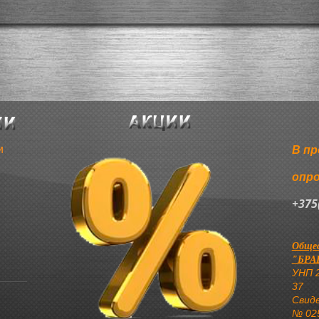
и
В пр
опр
+375
Общес
"БРА
УНП 2
37
Свид
№ 025