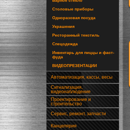
Барное стекло
Столовые приборы
Одноразовая посуда
Украшения
Ресторанный текстиль
Спецодежда
Инвентарь для пиццы и фаст-
фуда
ВИДЕОПРЕЗЕНТАЦИИ
Автоматизация, кассы, весы
Сигнализация,
видеонаблюдение
Проектирование и
строительство
Сервис, ремонт, запчасти
Канцелярия